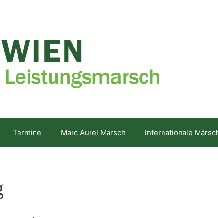
Termine
Marc Aurel Marsch
Internationale Märsc
g